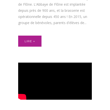
de Flône. L'Abbaye de Flône est implantée
depuis près de 900 ans, et la brasserie est
opérationnelle depuis 450 ans ! En 2015, un
groupe de bénévoles, parents d'élèves de...
LIRE +