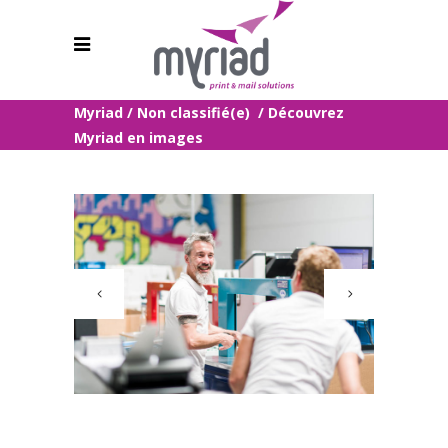
Myriad
/
Non classifié(e)
/
Découvrez
Myriad en images