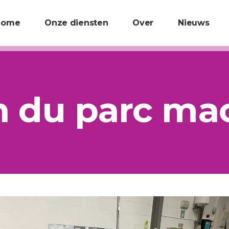
Home
Onze diensten
Over
Nieuws
n du parc ma